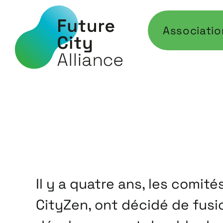
Skip
to
Associatio
content
Il y a quatre ans, les comit
CityZen, ont décidé de fus