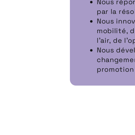
Nous répon
par la rés
Nous innov
mobilité, 
l’air, de l
Nous dével
changemen
promotion 