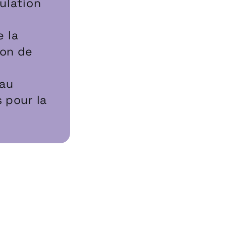
ulation
e la
ion de
 au
 pour la