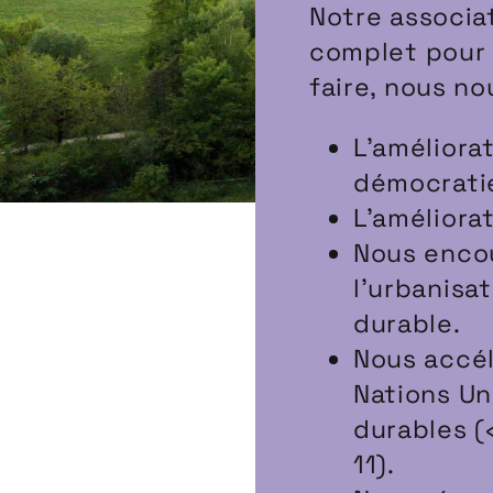
Notre associa
complet pour l
faire, nous no
L’améliora
démocrati
L’améliora
Nous encou
l’urbanisat
durable.
Nous accél
Nations Un
durables (
11).