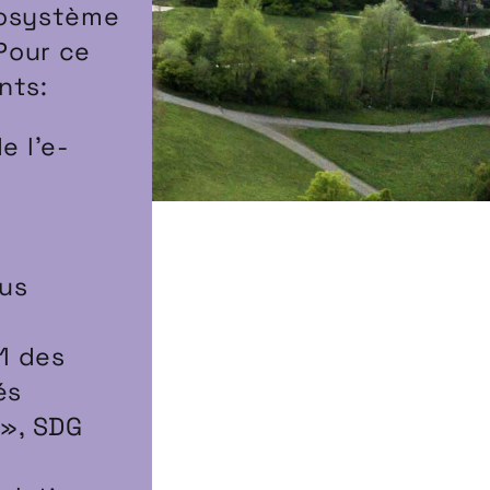
cosystème
 Pour ce
nts:
e l’e-
lus
1 des
és
 », SDG