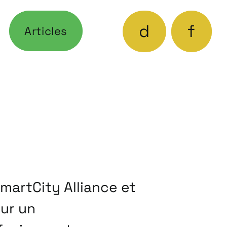
d
f
Articles
SmartCity Alliance et
our un